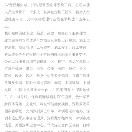
AV音视频集成、消防报警系统等系统工程。公司从业
人员技术骨干二十多人，长期稳定施工团队二百余人行
业经验丰富，其中项目经理行业经验平均达十五年以
上。
我们始终围绕专业、品质、高效、服务四个服务理念，
建立完善的管理体系可对项目从前期设计规划、施工过
程深化、项目管理、工程资料、施工安全、竣工交付、
售后维保等全过程提供全方位的技术保障和服务支持。
公司工程服务领域在智能化小区、楼宇、酒店的基础上
扩展至机场、港口、地铁、公安、医院、场馆、景区、
院校、政企、园区、数据中心等多个领域。在建工程业
务遍及全国，同时公司与保利、华润、中国建筑、中国
电建、中国中铁等央企合作，主要案例有： 深圳地铁
2、8、14号线、保利观澜版画村EPC项目、贵州毕节
黔西体育场、文化馆、科技馆智能化项目、深圳罗湖翠
园实验学校、龙岗深圳第三中学、深圳观湖街道办、深
圳市退伍军人事务管理局、深圳龙华颐养院、深圳市政
法委、美团深圳运营中心、华润深汕合作区项目、日喀